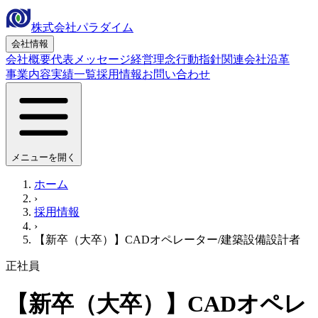
株式会社パラダイム
会社情報
会社概要
代表メッセージ
経営理念
行動指針
関連会社
沿革
事業内容
実績一覧
採用情報
お問い合わせ
メニューを開く
ホーム
›
採用情報
›
【新卒（大卒）】CADオペレーター/建築設備設計者
正社員
【新卒（大卒）】CADオペレ