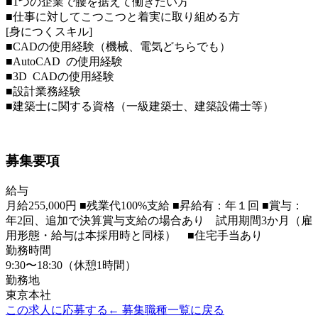
■1つの企業で腰を据えて働きたい方
■仕事に対してこつこつと着実に取り組める方
[身につくスキル]
■CADの使用経験（機械、電気どちらでも）
■AutoCAD の使用経験
■3D CADの使用経験
■設計業務経験
■建築士に関する資格（一級建築士、建築設備士等）
募集要項
給与
月給255,000円 ■残業代100%支給 ■昇給有：年１回 ■賞与：
年2回、追加で決算賞与支給の場合あり 試用期間3か月（雇
用形態・給与は本採用時と同様） ■住宅手当あり
勤務時間
9:30〜18:30（休憩1時間）
勤務地
東京本社
この求人に応募する
← 募集職種一覧に戻る