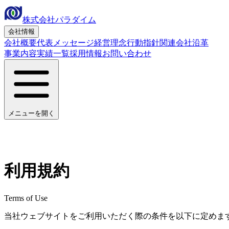
株式会社パラダイム
会社情報
会社概要
代表メッセージ
経営理念
行動指針
関連会社
沿革
事業内容
実績一覧
採用情報
お問い合わせ
メニューを開く
ホーム
›
利用規約
利用規約
Terms of Use
当社ウェブサイトをご利用いただく際の条件を以下に定めま