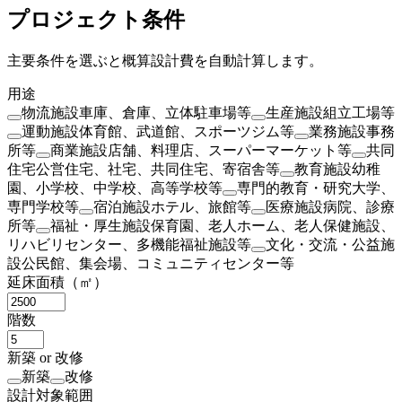
プロジェクト条件
主要条件を選ぶと概算設計費を自動計算します。
用途
物流施設
車庫、倉庫、立体駐車場等
生産施設
組立工場等
運動施設
体育館、武道館、スポーツジム等
業務施設
事務
所等
商業施設
店舗、料理店、スーパーマーケット等
共同
住宅
公営住宅、社宅、共同住宅、寄宿舎等
教育施設
幼稚
園、小学校、中学校、高等学校等
専門的教育・研究
大学、
専門学校等
宿泊施設
ホテル、旅館等
医療施設
病院、診療
所等
福祉・厚生施設
保育園、老人ホーム、老人保健施設、
リハビリセンター、多機能福祉施設等
文化・交流・公益施
設
公民館、集会場、コミュニティセンター等
延床面積（㎡）
階数
新築 or 改修
新築
改修
設計対象範囲