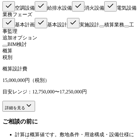
空調設備
給排水設備
消火設備
電気設備
業務フェーズ
基本計画
基本設計
実施設計
積算業務
工
事監理
追加オプション
BIM検討
概算
税別
概算設計費
15,000,000
円（税別）
目安レンジ：
12,750,000
〜
17,250,000
円
詳細を見る
ご相談の前に
計算は概算値です。敷地条件・用途構成・設備仕様に