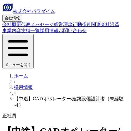
株式会社パラダイム
会社情報
会社概要
代表メッセージ
経営理念
行動指針
関連会社
沿革
事業内容
実績一覧
採用情報
お問い合わせ
メニューを開く
ホーム
›
採用情報
›
【中途】CADオペレーター/建築設備設計者（未経験
可）
正社員