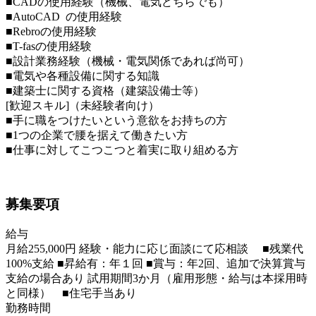
■CADの使用経験（機械、電気どちらでも）
■AutoCAD の使用経験
■Rebroの使用経験
■T-fasの使用経験
■設計業務経験（機械・電気関係であれば尚可）
■電気や各種設備に関する知識
■建築士に関する資格（建築設備士等）
[歓迎スキル]（未経験者向け）
■手に職をつけたいという意欲をお持ちの方
■1つの企業で腰を据えて働きたい方
■仕事に対してこつこつと着実に取り組める方
募集要項
給与
月給255,000円 経験・能力に応じ面談にて応相談 ■残業代
100%支給 ■昇給有：年１回 ■賞与：年2回、追加で決算賞与
支給の場合あり 試用期間3か月（雇用形態・給与は本採用時
と同様） ■住宅手当あり
勤務時間