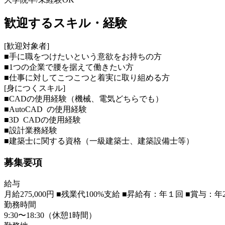
歓迎するスキル・経験
[歓迎対象者]
■手に職をつけたいという意欲をお持ちの方
■1つの企業で腰を据えて働きたい方
■仕事に対してこつこつと着実に取り組める方
[身につくスキル]
■CADの使用経験（機械、電気どちらでも）
■AutoCAD の使用経験
■3D CADの使用経験
■設計業務経験
■建築士に関する資格（一級建築士、建築設備士等）
募集要項
給与
月給275,000円 ■残業代100%支給 ■昇給有：年１回 
勤務時間
9:30〜18:30（休憩1時間）