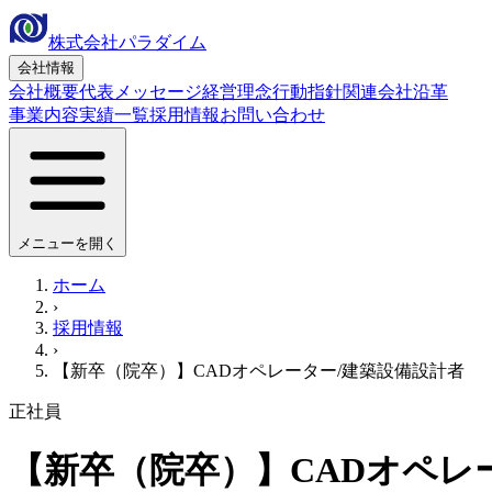
株式会社パラダイム
会社情報
会社概要
代表メッセージ
経営理念
行動指針
関連会社
沿革
事業内容
実績一覧
採用情報
お問い合わせ
メニューを開く
ホーム
›
採用情報
›
【新卒（院卒）】CADオペレーター/建築設備設計者
正社員
【新卒（院卒）】CADオペレ