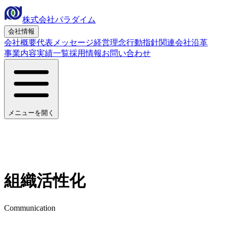
株式会社パラダイム
会社情報
会社概要
代表メッセージ
経営理念
行動指針
関連会社
沿革
事業内容
実績一覧
採用情報
お問い合わせ
メニューを開く
ホーム
›
採用情報
›
組織活性化
組織活性化
Communication